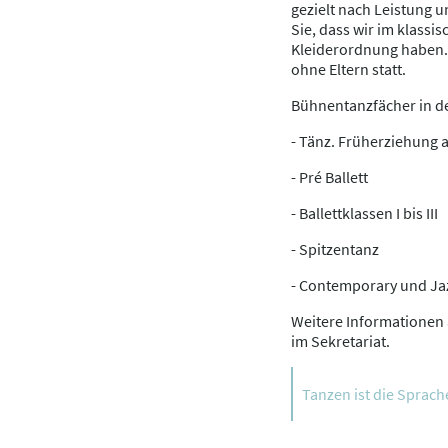
gezielt nach Leistung u
Sie, dass wir im klassis
Kleiderordnung haben. D
ohne Eltern statt.
Bühnentanzfächer in d
- Tänz. Früherziehung 
- Pré Ballett
- Ballettklassen I bis III
- Spitzentanz
- Contemporary und Ja
Weitere Informationen 
im Sekretariat.
Tanzen ist die Sprac